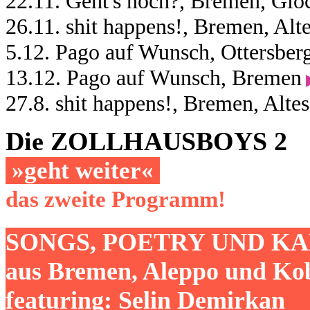
22.11. Geht's noch?, Bremen, Glo
26.11. shit happens!, Bremen, Al
5.12. Pago auf Wunsch, Ottersber
13.12. Pago auf Wunsch, Bremen
▶
27.8. shit happens!, Bremen, Alt
Die ZOLLHAUSBOYS 2
»geht weiter«
das zweite Programm!
SONGS, POETRY UND K
aus Bremen, Aleppo und Ko
featuring: Selin Demirkan