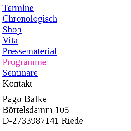
Termine
Chronologisch
Shop
Vita
Pressematerial
Programme
Seminare
Kontakt
Pago Balke
Börtelsdamm 10
5
D-27339
87141
Riede