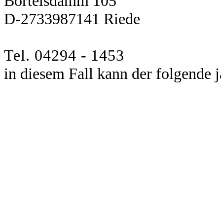
Börtelsdamm 10
5
D-27339
87141
Riede
Tel. 04294 - 1453
in
diesem Fall kann der
fo
lgende 