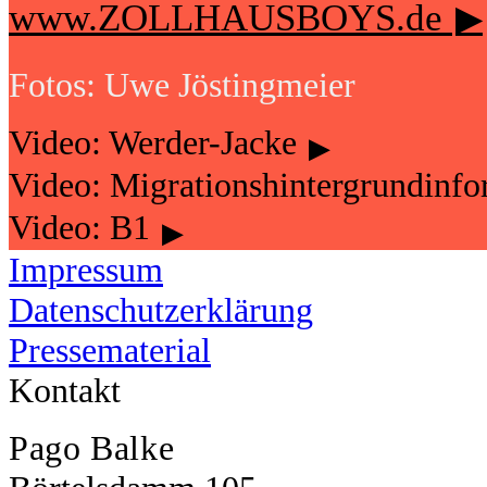
www.ZOLLHAUSBOYS.de
▶︎
Fotos: Uwe Jöstingmeier
Video: Werder-Jacke
▶︎
Video: Migrationshintergrundinf
Video: B1
▶︎
Impressum
Datenschutzerklärung
Pressematerial
Kontakt
Pago Balke